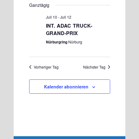
Datum
Ganztägig
Navigation
und
wählen.
Ansichten,
Juli 10
-
Juli 12
Navigation
INT. ADAC TRUCK-
GRAND-PRIX
Nürburgring
Nürburg
Vorheriger Tag
Nächster Tag
Kalender abonnieren