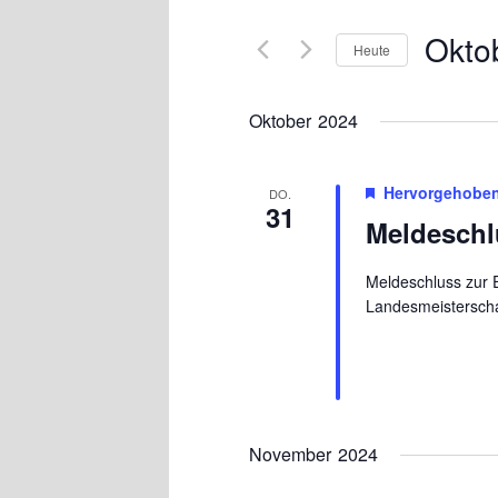
eingeben.
Ansichten,
Suche
Okto
Heute
Navigation
nach
Datum
Veranstaltungen
wählen.
Schlüsselwort.
Oktober 2024
Hervorgehobe
DO.
31
Meldeschl
Meldeschluss zur E
Landesmeisterscha
November 2024