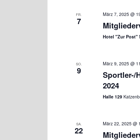
März 7, 2025 @ 1
FR.
7
Mitgliede
Hotel "Zur Post"
März 9, 2025 @ 1
SO.
9
Sportler-/
2024
Halle 129
Katzenb
März 22, 2025 @ 
SA.
22
Mitgliede