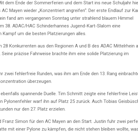
it dem Ende der Sommerferien und dem Start ins neue Schuljahr hi
 AC Mayen wieder „Konzentriert angreifen“: Der erste Endlauf zur Ka
hein fand am vergangenen Sonntag unter strahlend blauem Himmel
n beim 38. ADAC/HAC Schinderhannes Jugend-Kart-Slalom eine
 Kampf um die besten Platzierungen alles.
gen 28 Konkurrenten aus den Regionen A und B des ADAC Mittelrhein 
. Seine präzise Fahrweise brachte ihm eine solide Platzierung im
uhr zwei fehlerfreie Runden, was ihm am Ende den 13. Rang einbracht
Konzentration überzeugen.
r ebenfalls spannende Duelle. Tim Schmitt zeigte eine fehlerfreie Leis
in Pylonenfehler warf ihn auf Platz 25 zurück. Auch Tobias Geisbüs
nden nur den 27. Platz erzielen.
nd Franz Simon für den AC Mayen an den Start. Justin fuhr zwei per
atte mit einer Pylone zu kämpfen, die nicht stehen bleiben wollte, wa