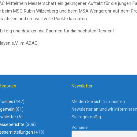
AC Mittelrhein Meisterschaft ein gelungener Auftakt für die junge
e beim MSC Rubin Wilzenberg und beim MSA Wengerohr auf dem Prog
is stellen und um wertvolle Punkte kämpfen.
 Erfolg und drücken die Daumen für die nächsten Rennen!
Mayen e.V. im ADAC
tegorien
Newsletter
tuelles
(447)
Melden Sie sich für unseren
lgemein
(81)
Newsletter an und wir informiere
wsletter
(6)
Sie regelmäßig.
esseberichte
(308)
Vorname
essemitteilungen
(419)