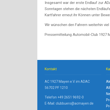
Insgesamt war der erste Endlauf zur AD
Sonntagen stehen die nächsten Endläuf
Kartfahrer erneut ihr Können unter Bewe
Wir wünschen den Fahrern weiterhin viel
Pressemitteilung Automobil-Club 1927 
Kontakt
Ka
AC 1927 Mayen e.V. im ADAC
Ak
56702 PF 1210
Al
Ne
Telefon +49 2651 9692-0
Pr
E-Mail: clubbuero@acmayen.de
Pr