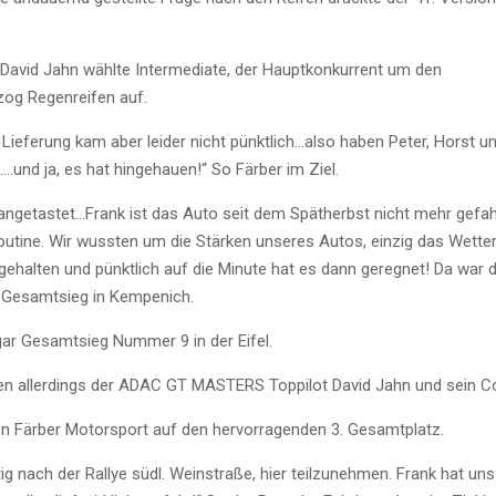
, David Jahn wählte Intermediate, der Hauptkonkurrent um den
og Regenreifen auf.
e Lieferung kam aber leider nicht pünktlich…also haben Peter, Horst u
.und ja, es hat hingehauen!“ So Färber im Ziel.
angetastet
…Frank ist das Auto seit dem Spätherbst nicht mehr gefahr
tine. Wir wussten um die Stärken unseres Autos, einzig das Wetter
alten und pünktlich auf die Minute hat es dann geregnet! Da war d
. Gesamtsieg in
Kempenich
.
gar Gesamtsieg Nummer 9 in der Eifel.
en allerdings der ADAC GT MASTERS
Toppilot
David Jahn und sein C
n Färber Motorsport auf den hervorragenden 3. Gesamtplatz.
stig nach der Rallye südl. Weinstraße, hier teilzunehmen. Frank hat un