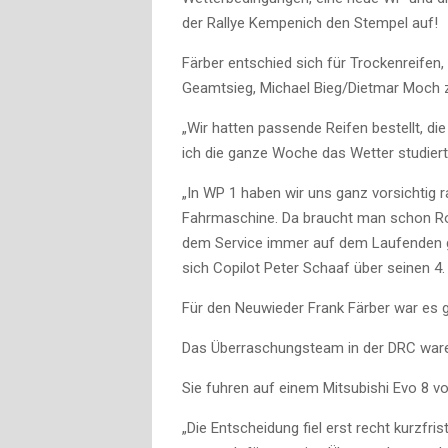
der Rallye
Kempenich
den Stempel auf!
Färber entschied sich für Trockenreifen
Geamtsieg
, Michael Bieg/Dietmar
Moch
z
„Wir hatten passende Reifen bestellt, di
ich die ganze Woche das Wetter studiert…
„In WP 1 haben wir uns ganz vorsichtig
r
Fahrmaschine. Da braucht man schon Rou
dem Service immer auf dem Laufenden geh
sich Copilot Peter Schaaf über seinen 4
Für den Neuwieder Frank Färber war es 
Das Überraschungsteam in der DRC war
Sie fuhren auf einem Mitsubishi
Evo
8 vo
„Die Entscheidung fiel erst recht kurzfri