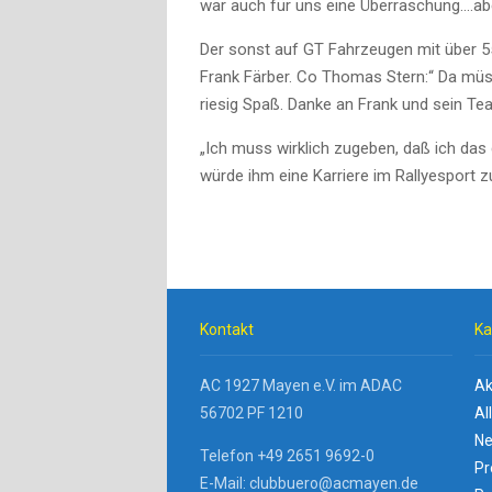
war auch für uns eine Überraschung….aber
Der sonst auf GT Fahrzeugen mit über 
Frank Färber. Co Thomas Stern:“ Da m
riesig Spaß. Danke an Frank und sein Te
„Ich muss wirklich zugeben,
daß
ich das 
würde ihm eine Karriere im Rallyesport z
Kontakt
Ka
AC 1927 Mayen e.V. im ADAC
Ak
56702 PF 1210
Al
Ne
Telefon +49 2651 9692-0
Pr
E-Mail: clubbuero@acmayen.de