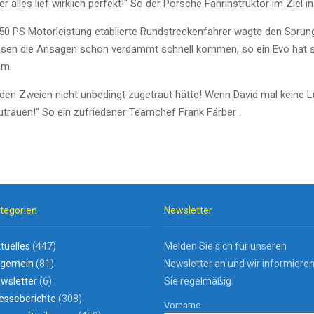
 alles lief wirklich perfekt!“ So der Porsche
Fahrinstruktor
im Ziel i
550 PS Motorleistung etablierte Rundstreckenfahrer wagte den Spr
üssen die Ansagen schon verdammt schnell kommen, so ein
Evo
hat s
am.
den Zweien nicht unbedingt zugetraut hätte! Wenn David mal keine Lu
utrauen!“ So ein zufriedener Teamchef Frank Färber .
tegorien
Newsletter
tuelles
(447)
Melden Sie sich für unseren
lgemein
(81)
Newsletter an und wir informiere
wsletter
(6)
Sie regelmäßig.
esseberichte
(308)
Vorname