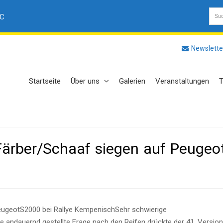
AC
Newslette
Startseite
Über uns
Galerien
Veranstaltungen
T
Färber/Schaaf siegen auf Peugeo
eugeotS2000 bei Rallye Kempenisch
Sehr schwierige
 andauernd gestellte Frage nach den Reifen drückte der 41. Version