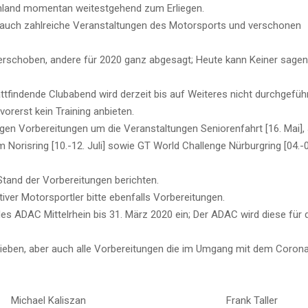
chland momentan weitestgehend zum Erliegen.
h auch zahlreiche Veranstaltungen des Motorsports und verschonen
verschoben, andere für 2020 ganz abgesagt; Heute kann Keiner sagen
tfindende Clubabend wird derzeit bis auf Weiteres nicht durchgeführ
orerst kein Training anbieten.
gen Vorbereitungen um die Veranstaltungen Seniorenfahrt [16. Mai], 
Norisring [10.-12. Juli] sowie GT World Challenge Nürburgring [04.-
tand der Vorbereitungen berichten.
tiver Motorsportler bitte ebenfalls Vorbereitungen.
des ADAC Mittelrhein bis 31. März 2020 ein; Der ADAC wird diese für 
re Lieben, aber auch alle Vorbereitungen die im Umgang mit dem Co
ael Kaliszan Frank Taller