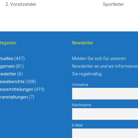
. Vorsitzender Sportleiter
tegorien
Newsletter
tuelles
(447)
Melden Sie sich für unseren
lgemein
(81)
Newsletter an und wir informiere
wsletter
(6)
Sie regelmäßig.
esseberichte
(308)
Vorname
essemitteilungen
(419)
ranstaltungen
(7)
Nachname
E-Mail