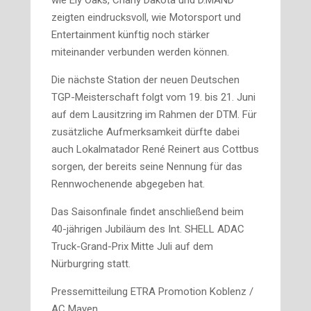
wie Ely Oaks, Chany Dakota und D.MAND
zeigten eindrucksvoll, wie Motorsport und
Entertainment künftig noch stärker
miteinander verbunden werden können.
Die nächste Station der neuen Deutschen
TGP-Meisterschaft folgt vom 19. bis 21. Juni
auf dem Lausitzring im Rahmen der DTM. Für
zusätzliche Aufmerksamkeit dürfte dabei
auch Lokalmatador René Reinert aus Cottbus
sorgen, der bereits seine Nennung für das
Rennwochenende abgegeben hat.
Das Saisonfinale findet anschließend beim
40-jährigen Jubiläum des Int. SHELL ADAC
Truck-Grand-Prix Mitte Juli auf dem
Nürburgring statt.
Pressemitteilung ETRA Promotion Koblenz /
AC Mayen