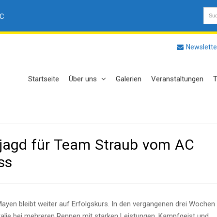
AC
Newslette
Startseite
Über uns
Galerien
Veranstaltungen
T
ejagd für Team Straub vom AC
ss
en bleibt weiter auf Erfolgskurs. In den vergangenen drei Wochen
alie bei mehreren Rennen mit starken Leistungen, Kampfgeist und