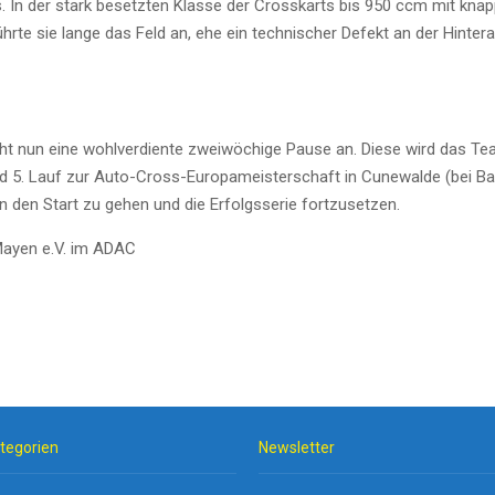
. In der stark besetzten Klasse der Crosskarts bis 950 ccm mit knap
führte sie lange das Feld an, ehe ein technischer Defekt an der Hinte
t nun eine wohlverdiente zweiwöchige Pause an. Diese wird das Team
d 5. Lauf zur Auto-Cross-Europameisterschaft in Cunewalde (bei B
an den Start zu gehen und die Erfolgsserie fortzusetzen.
Mayen e.V. im ADAC
tegorien
Newsletter