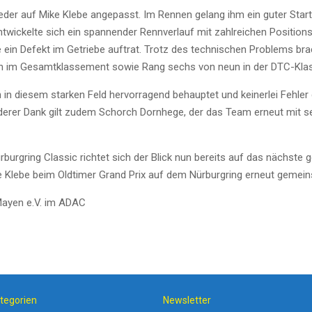
der auf Mike Klebe angepasst. Im Rennen gelang ihm ein guter Star
ntwickelte sich ein spannender Rennverlauf mit zahlreichen Positio
de ein Defekt im Getriebe auftrat. Trotz des technischen Problems br
ern im Gesamtklassement sowie Rang sechs von neun in der DTC-Kla
ich in diesem starken Feld hervorragend behauptet und keinerlei Fehle
rer Dank gilt zudem Schorch Dornhege, der das Team erneut mit se
ürburgring Classic richtet sich der Blick nun bereits auf das näch
e Klebe beim Oldtimer Grand Prix auf dem Nürburgring erneut gemei
Mayen e.V. im ADAC
tegorien
Newsletter