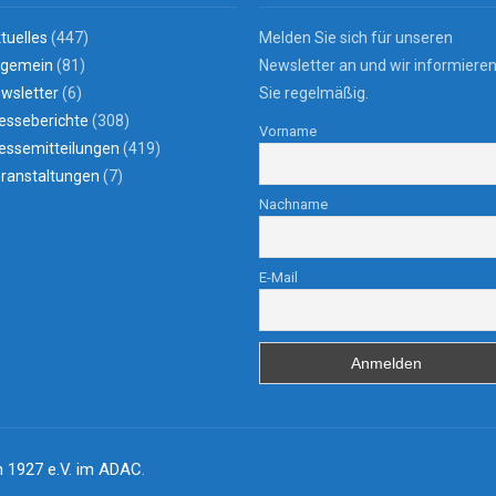
tuelles
(447)
Melden Sie sich für unseren
lgemein
(81)
Newsletter an und wir informiere
wsletter
(6)
Sie regelmäßig.
esseberichte
(308)
Vorname
essemitteilungen
(419)
ranstaltungen
(7)
Nachname
E-Mail
 1927 e.V. im ADAC
.