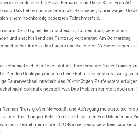
Rennwochenende erlebten Flavia Fernandes und Mike Klebe vom AC
Classic. Das Fahrerduo startete in der Rennserie „Tourenwagen Gold
sich einem hochkarätig besetzten Teilnehmerfeld.
Erst am Dienstag fiel die Entscheidung für den Start, bereits am
aden und anschließend das Fahrzeug vorbereitet. Am Donnerstag
 zunächst der Aufbau des Lagers und die letzten Vorbereitungen auf
r entschied sich das Team, auf die Teilnahme am freien Training zu 
schließenden Qualifying mussten beide Fahrer mindestens zwei gezeit
ige Fahrerwechsel innerhalb des 20-minütigen Zeitfensters erfolge
unächst nicht optimal eingestellt war. Das Problem konnte jedoch a
r Rennen. Trotz großer Nervosität und Aufregung meisterte sie ihre
us der Ruhe bringen. Fehlerfrei brachte sie den Ford Mondeo ins Zie
n neun Teilnehmern in der DTC-Klasse. Besonders beeindruckend war
.