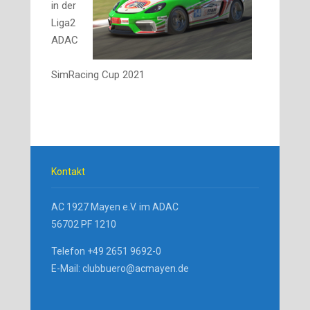
in der
Liga2
ADAC
SimRacing Cup 2021
Kontakt
AC 1927 Mayen e.V. im ADAC
56702 PF 1210
Telefon +49 2651 9692-0
E-Mail: clubbuero@acmayen.de