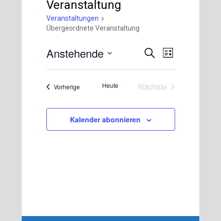
Veranstaltung
Veranstaltungen
Übergeordnete Veranstaltung
Anstehende
Veranstaltung
Veranstaltungen
Suche
Liste
Ansichten-
Suche
Datum
Navigation
und
wählen.
Heute
Nächste
Veranstaltungen
Vorherige
Ansichten,
Veranstaltungen
Navigation
Kalender abonnieren