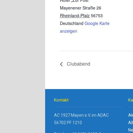
Hotel „Zur Post“
Mayenener Straße 26
Rheinland-Pfalz
56753
Deutschland
Google Karte
anzeigen
Clubabend
Kontakt
Ka
AC 1927 Mayen e.V. im ADAC
Ak
56702 PF 1210
Al
Ne