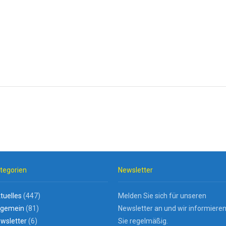
tegorien
Newsletter
tuelles
(447)
Melden Sie sich für unseren
lgemein
(81)
Newsletter an und wir informiere
wsletter
(6)
Sie regelmäßig.