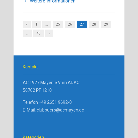
Weitere Informationen
«
1
…
25
26
27
28
29
…
45
»
Kontakt
AC 1927 Mayen e.V. im ADAC
56702 PF 1210
Telefon +49 2651 9692-0
E-Mail: clubbuero@acmayen.de
Kategorien