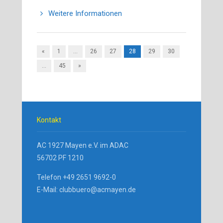
Weitere Informationen
«
1
…
26
27
28
29
30
…
45
»
Kontakt
AC 1927 Mayen e.V. im ADAC
56702 PF 1210
Telefon +49 2651 9692-0
E-Mail: clubbuero@acmayen.de