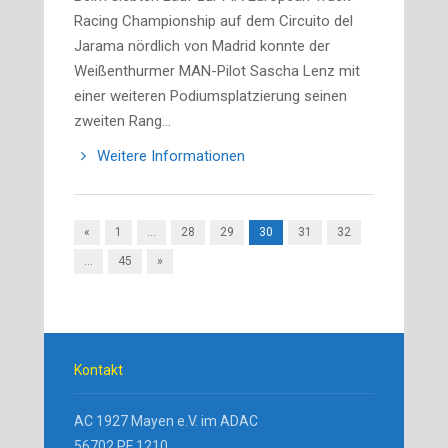
Racing Championship auf dem Circuito del
Jarama nördlich von Madrid konnte der
Weißenthurmer MAN-Pilot Sascha Lenz mit
einer weiteren Podiumsplatzierung seinen
zweiten Rang…
Weitere Informationen
«
1
…
28
29
30
31
32
…
45
»
Kontakt
AC 1927 Mayen e.V. im ADAC
56702 PF 1210