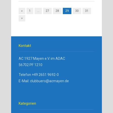
«
1
…
27
28
29
30
31
»
Kontakt
AC 1927 Mayen e.V. im ADAC
56702 PF 1210
Telefon +49 2651 9692-0
E-Mail: clubbuero@acmayen.de
Kategorien