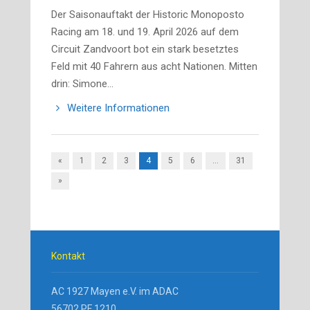
Der Saisonauftakt der Historic Monoposto
Racing am 18. und 19. April 2026 auf dem
Circuit Zandvoort bot ein stark besetztes
Feld mit 40 Fahrern aus acht Nationen. Mitten
drin: Simone…
Weitere Informationen
«
1
2
3
4
5
6
…
31
»
Kontakt
AC 1927 Mayen e.V. im ADAC
56702 PF 1210