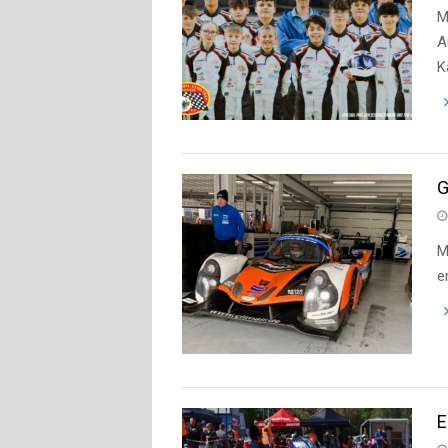
M
A
K
G
M
e
E