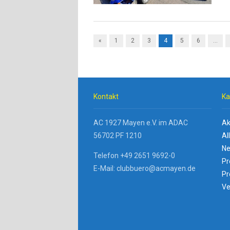
«
1
2
3
4
5
6
…
Kontakt
Ka
AC 1927 Mayen e.V. im ADAC
Ak
56702 PF 1210
Al
Ne
Telefon +49 2651 9692-0
Pr
E-Mail: clubbuero@acmayen.de
Pr
Ve