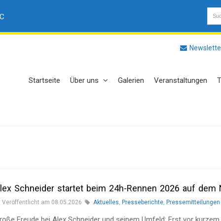
AC
Newslette
Startseite
Über uns
Galerien
Veranstaltungen
T
lex Schneider startet beim 24h-Rennen 2026 auf dem 
Veröffentlicht am 08.05.2026
Aktuelles
,
Presseberichte
,
Pressemitteilungen
roße Freude bei Alex Schneider und seinem Umfeld: Erst vor kurzem