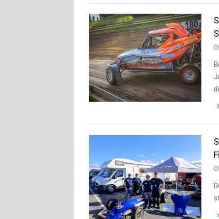
S
S
B
J
d
S
F
D
s