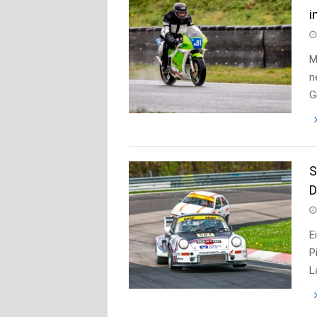
i
M
n
G
S
D
E
P
L