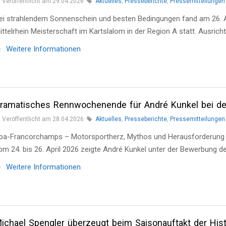
Veröffentlicht am 29.04.2026
Aktuelles
,
Presseberichte
,
Pressemitteilungen
ei strahlendem Sonnenschein und besten Bedingungen fand am 26. A
ittelrhein Meisterschaft im Kartslalom in der Region A statt. Ausric
Weitere Informationen
ramatisches Rennwochenende für André Kunkel bei d
Veröffentlicht am 28.04.2026
Aktuelles
,
Presseberichte
,
Pressemitteilungen
pa-Francorchamps – Motorsportherz, Mythos und Herausforderung z
om 24. bis 26. April 2026 zeigte André Kunkel unter der Bewerbung 
Weitere Informationen
ichael Spengler überzeugt beim Saisonauftakt der His