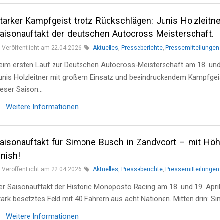
tarker Kampfgeist trotz Rückschlägen: Junis Holzleitne
aisonauftakt der deutschen Autocross Meisterschaft.
Veröffentlicht am 22.04.2026
Aktuelles
,
Presseberichte
,
Pressemitteilungen
eim ersten Lauf zur Deutschen Autocross-Meisterschaft am 18. und
unis Holzleitner mit großem Einsatz und beeindruckendem Kampfgeist
ieser Saison…
Weitere Informationen
aisonauftakt für Simone Busch in Zandvoort – mit Höh
inish!
Veröffentlicht am 22.04.2026
Aktuelles
,
Presseberichte
,
Pressemitteilungen
er Saisonauftakt der Historic Monoposto Racing am 18. und 19. April
tark besetztes Feld mit 40 Fahrern aus acht Nationen. Mitten drin: 
Weitere Informationen