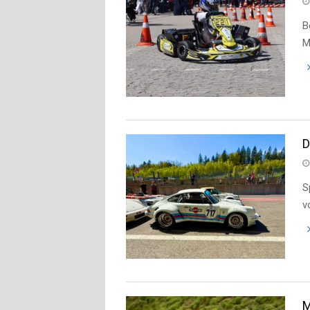
B
M
D
S
v
M