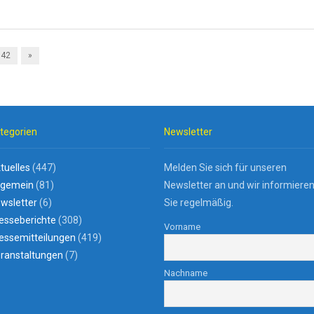
42
»
tegorien
Newsletter
tuelles
(447)
Melden Sie sich für unseren
lgemein
(81)
Newsletter an und wir informiere
wsletter
(6)
Sie regelmäßig.
esseberichte
(308)
Vorname
essemitteilungen
(419)
ranstaltungen
(7)
Nachname