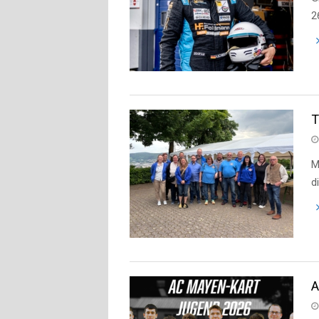
2
T
M
d
A