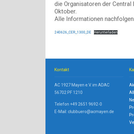
die Organisatoren der Central
Oktober.
Alle Informationen nachfolgen
240626_CER_1300_DE
Herunterladen
Kontakt
Ka
AC 1927 Mayen e.V. im ADAC
Ak
56702 PF 1210
Al
Ne
Telefon +49 2651 9692-0
Pr
E-Mail: clubbuero@acmayen.de
Pr
Ve