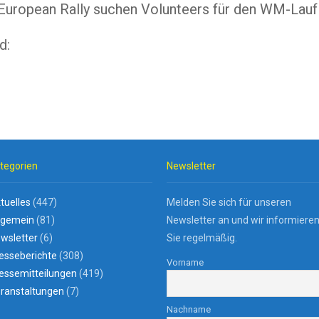
 European Rally suchen Volunteers für den WM-Lauf
d:
tegorien
Newsletter
tuelles
(447)
Melden Sie sich für unseren
lgemein
(81)
Newsletter an und wir informiere
wsletter
(6)
Sie regelmäßig.
esseberichte
(308)
Vorname
essemitteilungen
(419)
ranstaltungen
(7)
Nachname