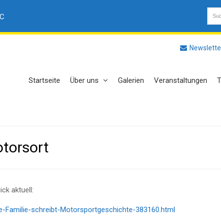
AC
Newslette
Startseite
Über uns
Galerien
Veranstaltungen
T
otorsort
ck aktuell:
ine-Familie-schreibt-Motorsportgeschichte-383160.html