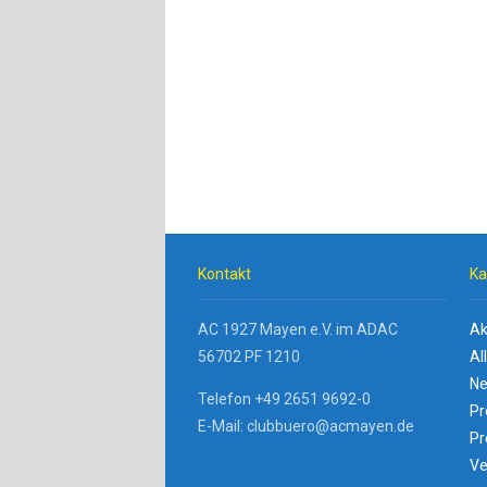
Kontakt
Ka
AC 1927 Mayen e.V. im ADAC
Ak
56702 PF 1210
Al
Ne
Telefon +49 2651 9692-0
Pr
E-Mail: clubbuero@acmayen.de
Pr
Ve