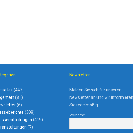
tegorien
Newsletter
tuelles
(447)
Melden Sie sich für unseren
lgemein
(81)
Newsletter an und wir informiere
wsletter
(6)
Sie regelmäßig.
esseberichte
(308)
Vorname
essemitteilungen
(419)
ranstaltungen
(7)