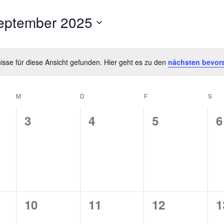
eptember 2025
um
en.
sse für diese Ansicht gefunden. Hier geht es zu den
nächsten bevor
Hinweis
M
MITTWOCH
D
DONNERSTAG
F
FREITAG
S
SA
0
0
0
0
3
4
5
6
taltungen,
Veranstaltungen,
Veranstaltungen,
Veranstaltu
V
0
0
0
0
10
11
12
1
taltungen,
Veranstaltungen,
Veranstaltungen,
Veranstaltu
V