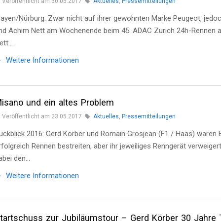
Veröffentlicht am 30.05.2017
Aktuelles
,
Pressemitteilungen
ayen/Nürburg. Zwar nicht auf ihrer gewohnten Marke Peugeot, jedoc
nd Achim Nett am Wochenende beim 45. ADAC Zurich 24h-Rennen au
ett…
Weitere Informationen
isano und ein altes Problem
Veröffentlicht am 23.05.2017
Aktuelles
,
Pressemitteilungen
ückblick 2016: Gerd Körber und Romain Grosjean (F1 / Haas) waren B
rfolgreich Rennen bestreiten, aber ihr jeweiliges Renngerät verweige
abei den…
Weitere Informationen
tartschuss zur Jubiläumstour – Gerd Körber 30 Jahre