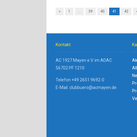
«
1
…
39
40
41
42
Kontakt
Ka
AC 1927 Mayen e.V. im ADAC
Ak
56702 PF 1210
Al
Ne
Telefon +49 2651 9692-0
Pr
E-Mail: clubbuero@acmayen.de
Pr
Ve