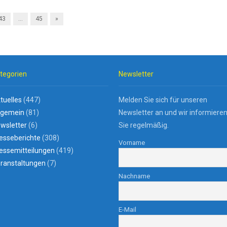
43
…
45
»
tegorien
Newsletter
tuelles
(447)
Melden Sie sich für unseren
lgemein
(81)
Newsletter an und wir informiere
wsletter
(6)
Sie regelmäßig.
esseberichte
(308)
Vorname
essemitteilungen
(419)
ranstaltungen
(7)
Nachname
E-Mail