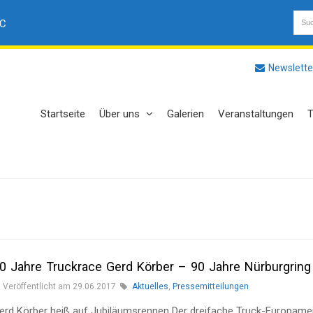
AC
Newslette
Startseite
Über uns
Galerien
Veranstaltungen
T
0 Jahre Truckrace Gerd Körber – 90 Jahre Nürburgring
Veröffentlicht am 29.06.2017
Aktuelles
,
Pressemitteilungen
erd Körber heiß auf Jubiläumsrennen Der dreifache Truck-Europame