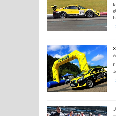
B
g
F
3
D
J
J