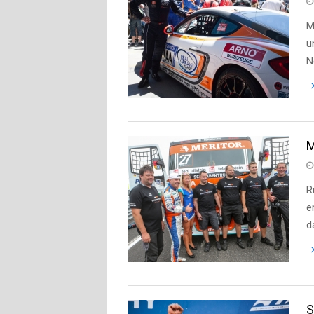
M
u
N
M
R
e
d
S