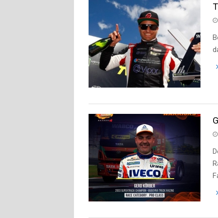
T
B
d
G
D
R
F