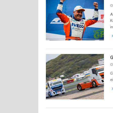
A
K
i
G
G
e