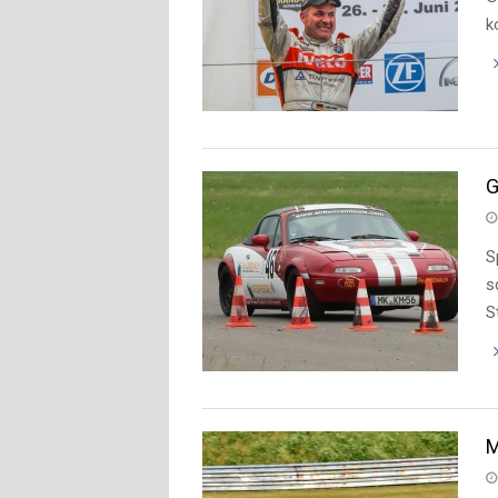
k
G
S
s
S
M